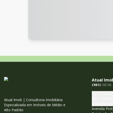
Atual Imo
CRECI:
58746
(51) 9942
(51) 99427
Atual Imob | Consultoria Imobiliária
atualimob.
Especializada em Imóveis de Médio e
Avenida Prot
Alto Padrão