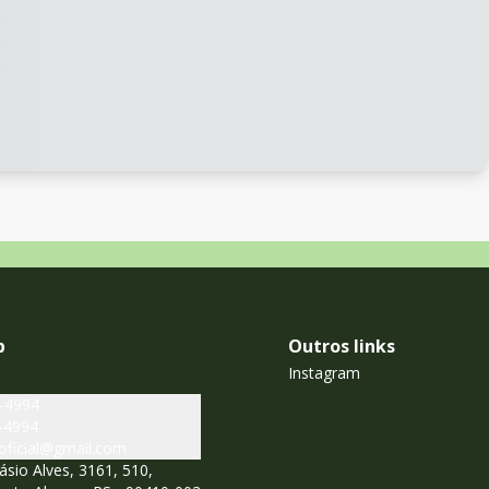
b
Outros links
Instagram
7-4994
-4994
oficial@gmail.com
ásio Alves, 3161, 510,