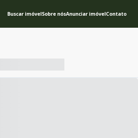
Buscar imóvel
Sobre nós
Anunciar imóvel
Contato
-- ----- ----- --- ------