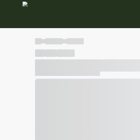
----
----- -----
----- -----
----
-----
---- ------
----- ----- -- ------ ---- ---- -- ---
----- ----- -- ------ ----- ----- -- ------